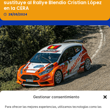
sustituye al Rallye Blendio Cristian López
en la CERA
28/05/2024
Gestionar consentimiento
Resumen Final del VI Rallye de Teruel –
Para ofrecer las mejores experiencias, utilizamos tecnologías como las