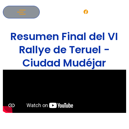
Instagram
Facebook
Resumen Final del VI
Rallye de Teruel -
Ciudad Mudéjar